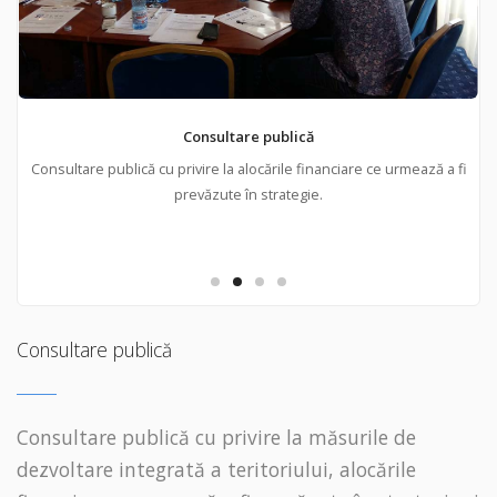
Consultare publică
a
Consultare publică cu privire la alocările financiare ce urmează a fi
Co
prevăzute în strategie.
Consultare publică
Consultare publică cu privire la măsurile de
dezvoltare integrată a teritoriului, alocările