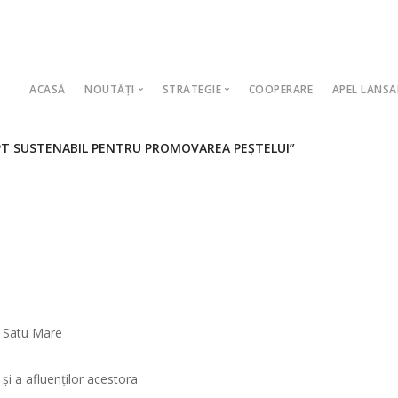
ACASĂ
NOUTĂȚI
STRATEGIE
COOPERARE
APEL LANSA
Anunț angajare – Asistent Manager
Strategia de dezvoltare locală AFP
Calenda
EPT SUSTENABIL PENTRU PROMOVAREA PEȘTELUI”
Anunț angajare – Responsabil Comunicare si Relații
Măsura 1
Apel la
Anunț angajare – Manager
Măsura 2
Anunț p
Anunț angajare – Asistent Manager
Proceduri Operaționale AFP
Rapoart
Anunț angajare – Responsabil Comunicare si Relații
Documente de programare
Apel la
Anunț angajare – Responsabil Animare și Monitoriz
Procesarea datelor cu caracter perso
Rapoart
Anunț angajare – Responsabil Evaluare și Selecție 
Legislație
Notă in
t Satu Mare
Comunicat de presă – Lansare proiect DIGICO
Listă consilieri în proprietate industria
Rapoart
Anunț recrutare personal
și a afluenților acestora
Comunicat de presă – Lansare proiect DigiWork