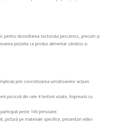
nefic pentru dezvoltarea sectorului pescăresc, precum și
ovarea peștelui ca produs alimentar sănătos și
 implicați prin concretizarea următoarelor acțiuni:
ii piscicoli din cele 4 teritorii vizate, împreună cu
u participat peste 100 persoane.
it, pictură pe materiale specifice, prezentări video