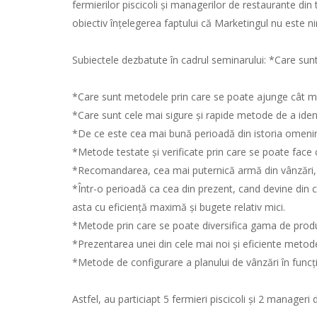
fermierilor piscicoli și managerilor de restaurante din 
obiectiv înțelegerea faptului că Marketingul nu este n
Subiectele dezbatute în cadrul seminarului: *Care sun
*Care sunt metodele prin care se poate ajunge cât mai
*Care sunt cele mai sigure și rapide metode de a identi
*De ce este cea mai bună perioadă din istoria omenirii
*Metode testate și verificate prin care se poate face 
*Recomandarea, cea mai puternică armă din vânzări, cu
*Într-o perioadă ca cea din prezent, cand devine din c
asta cu eficiență maximă și bugete relativ mici.
*Metode prin care se poate diversifica gama de produ
*Prezentarea unei din cele mai noi și eficiente metod
*Metode de configurare a planului de vânzări în funcție 
Astfel, au particiapt 5 fermieri piscicoli și 2 manageri