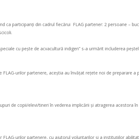
d ca participanți din cadrul fiecărui FLAG partener: 2 persoane – bucă
cicoli.
speciale cu pește de acvacultură indigen” s-a urmărit includerea peștelui
ile FLAG-urilor partenere, aceștia au învățat rețete noi de preparare a p
ri de copii/elevi/tineri în vederea implicării și atragerea acestora în
LAG-urilor partenere, cu ajutorul voluntarilor și a instituțiilor abilitat