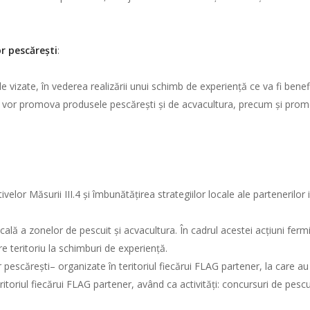
r pescărești
:
riile vizate, în vederea realizării unui schimb de experiență ce va fi be
se vor promova produsele pescărești și de acvacultura, precum și prom
velor Măsurii III.4 și îmbunătățirea strategiilor locale ale partenerilor
lă a zonelor de pescuit și acvacultura. În cadrul acestei acțiuni fermier
are teritoriu la schimburi de experiență.
pescărești– organizate în teritoriul fiecărui FLAG partener, la care a
ritoriul fiecărui FLAG partener, având ca activități: concursuri de pescu