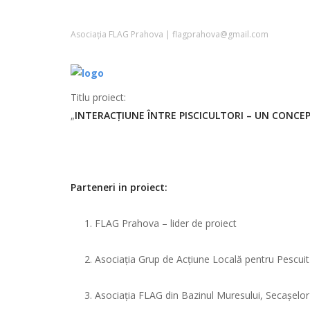
Asociația FLAG Prahova | flagprahova@gmail.com
Titlu proiect:
„
INTERACȚIUNE ÎNTRE PISCICULTORI – UN CONC
Parteneri in proiect:
FLAG Prahova – lider de proiect
Asociația Grup de Acțiune Locală pentru Pescui
Asociația FLAG din Bazinul Muresului, Secașelor 