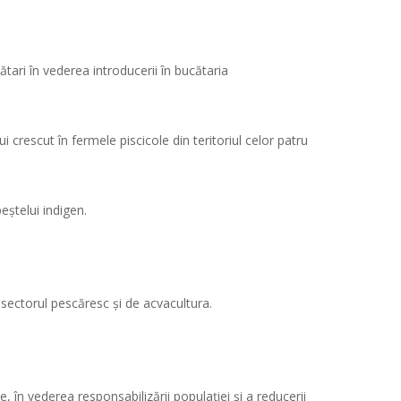
tari în vederea introducerii în bucătaria
 crescut în fermele piscicole din teritoriul celor patru
eștelui indigen.
 sectorul pescăresc și de acvacultura.
e, în vederea responsabilizării populației și a reducerii