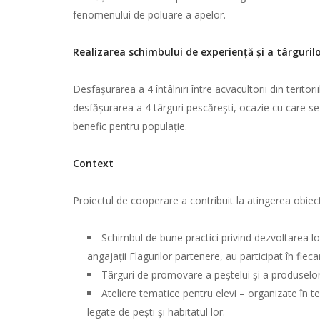
fenomenului de poluare a apelor.
Realizarea schimbului de experiență și a târgurilo
Desfașurarea a 4 întâlniri între acvacultorii din terito
desfășurarea a 4 târguri pescărești, ocazie cu care 
benefic pentru populație.
Context
Proiectul de cooperare a contribuit la atingerea obiecti
Schimbul de bune practici privind dezvoltarea loca
angajații Flagurilor partenere, au participat în fiec
Târguri de promovare a peștelui și a produselor 
Ateliere tematice pentru elevi – organizate în te
legate de pești și habitatul lor.