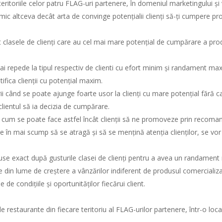
teritoriile celor patru FLAG-uri partenere, în domeniul marketingului și
imic altceva decât arta de convinge potențialii clienți să-ți cumpere pr
t clasele de clienți care au cel mai mare potențial de cumpărare a pro
 repede la tipul respectiv de clienti cu efort minim și randament ma
fica clienții cu potențial maxim.
 când se poate ajunge foarte usor la clienți cu mare potențial fără ca
clientul să ia decizia de cumpărare.
m se poate face astfel încât clienții să ne promoveze prin recomandar
e în mai scump să se atragă și să se mențină atenția clienților, se vor
se exact după gusturile clasei de clienți pentru a avea un randament
e din lume de creștere a vânzărilor indiferent de produsul comercializ
de condițiile și oportunităților fiecărui client.
 de restaurante din fiecare teritoriu al FLAG-urilor partenere, într-o loc