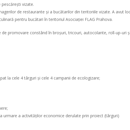
 pescărești vizate.
agerilor de restaurante și a bucătarilor din teritoriile vizate. A avut loc
ulinară pentru bucătari în teritoriul Asociației FLAG Prahova.
 de promovare constând în broșuri, tricouri, autocolante, roll-up-uri ș
at la cele 4 târguri și cele 4 campanii de ecologizare;
nere;
 ca urmare a activităților economice derulate prin proiect (târguri)