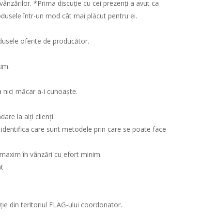
 vânzărilor. *Prima discuție cu cei prezenți a avut ca
odusele într-un mod cât mai plăcut pentru ei.
dusele oferite de producător.
xim.
 nici măcar a-i cunoaște.
e la alți clienți.
 identifica care sunt metodele prin care se poate face
 maxim în vânzări cu efort minim.
at
ație din teritoriul FLAG-ului coordonator.