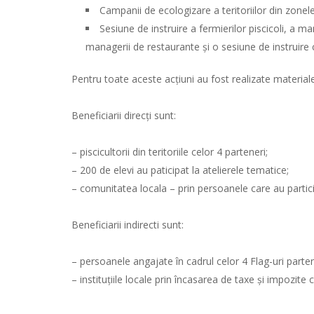
Campanii de ecologizare a teritoriilor din zonele
Sesiune de instruire a fermierilor piscicoli, a man
managerii de restaurante și o sesiune de instruire c
Pentru toate aceste acțiuni au fost realizate materiale
Beneficiarii direcți sunt:
– piscicultorii din teritoriile celor 4 parteneri;
– 200 de elevi au paticipat la atelierele tematice;
– comunitatea locala – prin persoanele care au particip
Beneficiarii indirecti sunt:
– persoanele angajate în cadrul celor 4 Flag-uri parte
– instituțiile locale prin încasarea de taxe și impozite