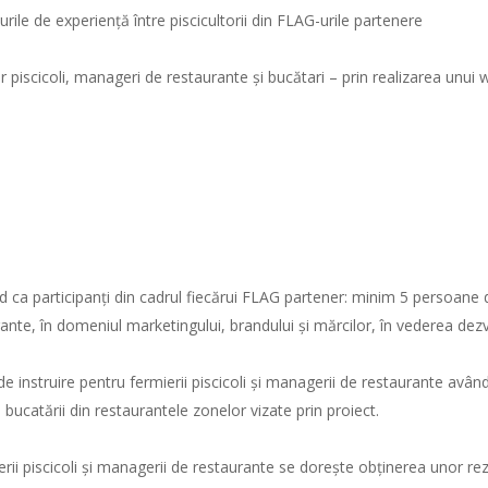
urile de experiență între piscicultorii din FLAG-urile partenere
or piscicoli, manageri de restaurante și bucătari – prin realizarea unui
 ca participanți din cadrul fiecărui FLAG partener: minim 5 persoane di
te, în domeniul marketingului, brandului și mărcilor, în vederea dezvol
 instruire pentru fermierii piscicoli și managerii de restaurante având
 bucatării din restaurantele zonelor vizate prin proiect.
ierii piscicoli și managerii de restaurante se dorește obținerea unor r