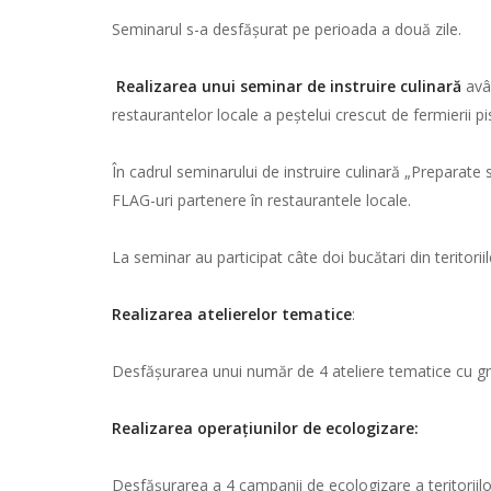
Seminarul s-a desfășurat pe perioada a două zile.
Realizarea unui seminar de instruire culinară
avân
restaurantelor locale a peștelui crescut de fermierii pis
În cadrul seminarului de instruire culinară „Preparate 
FLAG-uri partenere în restaurantele locale.
La seminar au participat câte doi bucătari din teritori
Realizarea atelierelor tematice
:
Desfășurarea unui număr de 4 ateliere tematice cu grupu
Realizarea operațiunilor de ecologizare:
Desfășurarea a 4 campanii de ecologizare a teritoriilor F