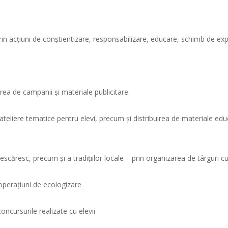
Raport misiune de verificare ex-post – POCU/860/
Anunț deschidere sesiune recrutare Grup Țintă – 
 acțiuni de conștientizare, responsabilizare, educare, schimb de exper
Comunicat de presă – Lansare proiect FOCUS
Anunț deschidere sesiune recrutare Grup Țintă – 
Comunicat de presă – Lansare proiect TPIC
Comunicat de presă – Final de proiect
ea de campanii și materiale publicitare.
Conferință de presă – Final de proiect
Anunt de angajare
ateliere tematice pentru elevi, precum și distribuirea de materiale educ
Invitație de participare
Raport informare la final de proiect
pescăresc, precum și a tradițiilor locale – prin organizarea de târguri c
 operațiuni de ecologizare
oncursurile realizate cu elevii